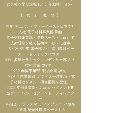
式会社を早期退職 (34.5 年勤務）(@59 )
【 代 表 ・職 歴 】
同年 デュポン・ファーイースト日本支社
入社 電子材料事業部 勤務
電子材料事業部・厚膜ペースト Lab にて
技術研修を経て技術サービスに従事
1980〜89 年 電子部品･回路用厚膜ペー
スト、セラミックパウダー
(特に多層セラミックコンデンサー部品)の
技術営業に従事。
1989 年同事業部･製品企画 課長、
1999 年同事業部･アジア太平洋地域・電
子材料セグメント担当部長を歴任、
2002 年同事業部･ Display セグメント担
当グローバル・セグメント・ディレクタ
ー
を担当し,プラズマ･ディスプレイ･パネル
(PDP)用感光性厚膜ペーストの