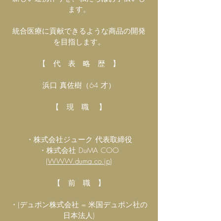
ます。
統合医療に貢献できるような商品の開発
を目指します。
【 代 表 略 歴 】
浜口 真佐樹（64 才）
【 現 職 】
・株式会社ジューク 代表取締役
・株式会社 DuMA COO
(
WWW.duma.co.jp
)
【 前 職 】
・(デュポン株式会社 = 米国デュポン社の
日本法人)