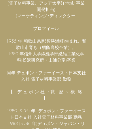
(電子材料事業、アジア太平洋地域･事業
開発担当)
(マーケティング･ディレクター)
プロフィール
1955 年 和歌山県(那智勝浦町)生まれ、和
歌山市育ち（桐蔭高校卒業）。
1980 年信州大学繊維学部繊維工業化学
科(松沢研究所・山浦分室)卒業
同年 デュポン・ファーイースト日本支社
入社 電子材料事業部 勤務
【 デ ュ ポ ン 社 ・職 歴 ～ 概 略
】
1980 (S 55) 年 デュポン・ファーイース
ト日本支社 入社
電子材料事業部 勤務
1983 (S 58) 年)デュポン・ジャパン・リ