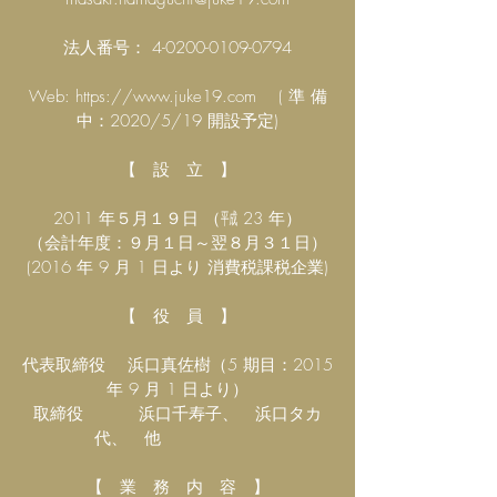
法人番号：
4-0200-0109-0794
Web:
https://www.juke19.com
( 準 備
中：2020/5/19 開設予定)
【 設 立 】
2011 年５月１９日 （㍻ 23 年）
（会計年度：９月１日～翌８月３１日）
(2016 年 9 月 1 日より 消費税課税企業)
【 役 員 】
代表取締役 浜口真佐樹（5 期目：2015
年 9 月 1 日より）
取締役 浜口千寿子、 浜口タカ
代、 他
【 業 務 内 容 】