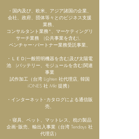
・国内及び、欧米、アジア諸国の企業、
会社、政府、団体等々とのビジネス支援
業務、
コンサルタント業務*、マーケティングリ
サーチ業務 (公共事業を含む)、
ベンチャー･パートナー業務受託事業、
・ＬＥＤ(一般照明機器を含む)及び太陽電
池 (バッテリー、モジュールを含む)関連
事業
試作加工（台湾 Lighten 社代理店, 韓国
iONES 社 Mkt 提携）
・インターネット･カタログによる通信販
売、
・寝具、ベット、マットレス、枕の製品
企画･販売、輸出入事業（台湾 Tendays 社
代理店）