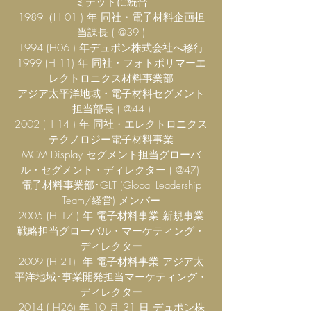
ミテッドに統合
1989（H 01 ) 年 同社・電子材料企画担
当課長 ( @39 )
1994 (H06 ) 年デュポン株式会社へ移行
1999 (H 11) 年 同社・フォトポリマーエ
レクトロニクス材料事業部
アジア太平洋地域・電子材料セグメント
担当部長 ( @44 )
2002 (H 14 ) 年 同社・エレクトロニクス
テクノロジー
電子材料事業
MCM Display セグメント担当
グローバ
ル・セグメント・ディレクター ( @47)
電子材料事業部･GLT (Global Leadership
Team/経営) メンバー
2005 (H 17 ) 年 電子材料事業 新規事業
戦略担当
グローバル・マーケティング・
ディレクター
2009 (H 21) 年 電子材料事業 アジア太
平洋地域･事業開発担当マーケティング・
ディレクター
2014 ( H26) 年 10 月 31 日 デュポン株