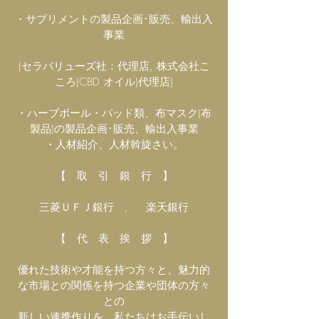
・サプリメントの製品企画･販売、輸出入
事業
(セラバリューズ社：代理店, 株式会社こ
ころ(CBD オイル)代理店)
・ハーブボール・パッド類、布マスク(布
製品)の製品企画･販売、輸出入事業
・人材紹介、人材斡旋さい。
【 取 引 銀 行 】
三菱ＵＦＪ銀行 , 楽天銀行
【 代 表 挨 拶 】
優れた技術や才能を持つ方々と、魅力的
な市場との関係を持つ企業や団体の方々
との
新しい連携作りを、私たちはお手伝いし