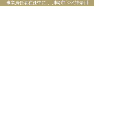
事業責任者在任中に 、川崎市 KSP(神奈川
ｻｲｴﾝｽﾊﾟｰｸ)にデュポン・ディスプレイ材
料
研究所設立、台湾に PDP 用厚膜ペースト
専用工場を設立する。
2003 年にデュポン･コーポレートのマー
ケティングアワードを PDP 事業で受賞。
2005 年同事業部 新規事業戦略担当グロ
ーバル・マーケティング・ディレクター
を担当。
2009 年 5 月より現職で現在に至る。 電
子材料事業部･GLT (Global Leadership
Team/経営)
メンバーは外れる。主に高輝度 LED のセ
ラミックキャリヤー・金属基板用材料の
商品開発、
市場開発,End User Selling に注力してい
る。
2008 年より太陽電池 PV アルミペースト
の商品開発、新規生産技術の確立にも従